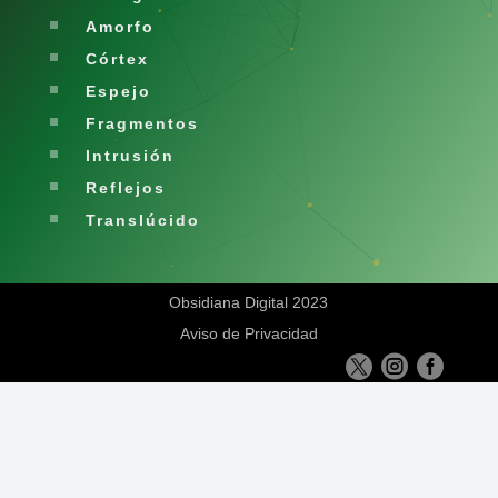
Amorfo
Córtex
Espejo
Fragmentos
Intrusión
Reflejos
Translúcido
Obsidiana Digital 2023
Aviso de Privacidad


