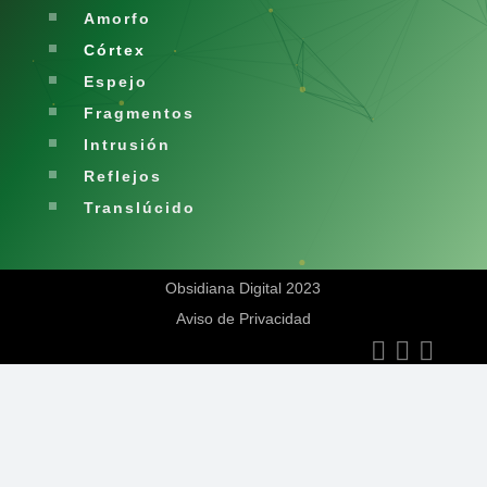
Amorfo
Córtex
Espejo
Fragmentos
Intrusión
Reflejos
Translúcido
Obsidiana Digital 2023
Aviso de Privacidad


