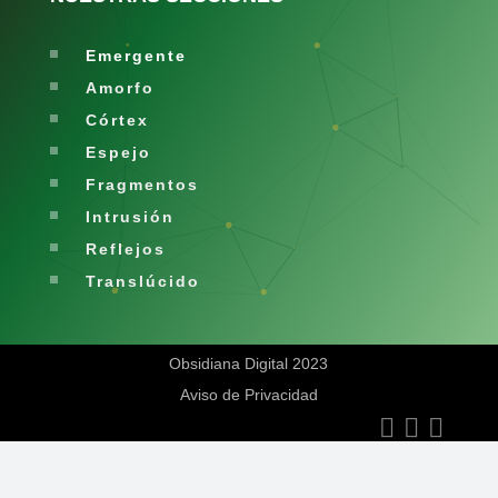
Emergente
Amorfo
Córtex
Espejo
Fragmentos
Intrusión
Reflejos
Translúcido
Obsidiana Digital 2023
Aviso de Privacidad


