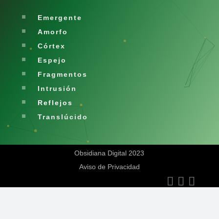
Emergente
Amorfo
Córtex
Espejo
Fragmentos
Intrusión
Reflejos
Translúcido
Obsidiana Digital 2023
Aviso de Privacidad


