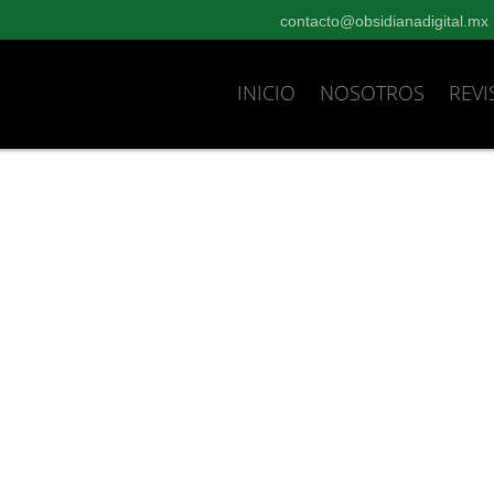
contacto@obsidianadigital.mx
INICIO
NOSOTROS
REVI