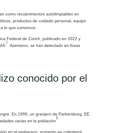
zan como recubrimientos autolimpiables en
éticos, productos de cuidado personal, equipo
e a lo que comemos.
nica Federal de Zúrich, publicado en 2022 y
3
FAS
. Asimismo, se han detectado en fosas
dizo conocido por el
ngre. En 1999, un granjero de Parkersburg, EE.
1
dades varias en la población
.
sión en el embarazo, aumento en colesterol,