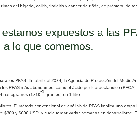
mas del hígado, colitis, tiroiditis y cáncer de riñón, de próstata, de tes
 estamos expuestos a las PF
se a lo que comemos.
para los PFAS. En abril del 2024, la Agencia de Protección del Medio A
 para los PFAS más abundantes, como el ácido perfluorooctanoico (PFOA)
-9
o 4 nanogramos (1×10
gramos) en 1 litro.
lares. El método convencional de análisis de PFAS implica una etapa l
ntre $300 y $600 USD, y suele tardar varias semanas en desarrollarse