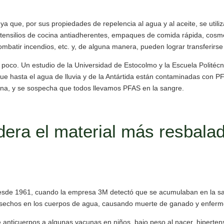
 que, por sus propiedades de repelencia al agua y al aceite, se utili
 utensilios de cocina antiadherentes, empaques de comida rápida, cosm
atir incendios, etc. y, de alguna manera, pueden lograr transferirs
ir poco. Un estudio de la Universidad de Estocolmo y la Escuela Politéc
ue hasta el agua de lluvia y de la Antártida están contaminadas con P
rna, y se sospecha que todos llevamos PFAS en la sangre.
idera el material más resbala
esde 1961, cuando la empresa 3M detectó que se acumulaban en la sa
sechos en los cuerpos de agua, causando muerte de ganado y enferme
nticuerpos a algunas vacunas en niños, bajo peso al nacer, hiperten