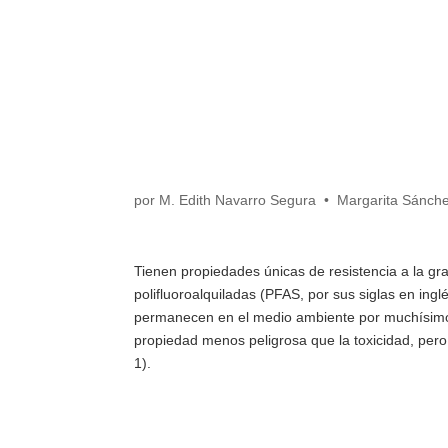
por
M. Edith Navarro Segura
•
Margarita Sánch
Tienen propiedades únicas de resistencia a la gr
polifluoroalquiladas (PFAS, por sus siglas en in
permanecen en el medio ambiente por muchísimos
propiedad menos peligrosa que la toxicidad, pero
1).