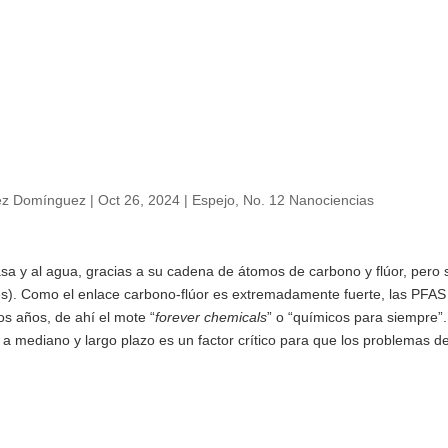
ez Domínguez
|
Oct 26, 2024
|
Espejo
,
No. 12 Nanociencias
asa y al agua, gracias a su cadena de átomos de carbono y flúor, pero 
glés). Como el enlace carbono-flúor es extremadamente fuerte, las PF
 años, de ahí el mote “
forever chemicals
” o “químicos para siempre”
 a mediano y largo plazo es un factor crítico para que los problemas d